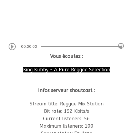
00:00:00
Vous écoutez
:
King Kubby - A Pure Reggae Selection
Infos serveur shoutcast
:
Stream title:
Reggae Mix Station
Bit rate:
192 Kbits/s
Current listeners:
56
Maximum listeners:
100